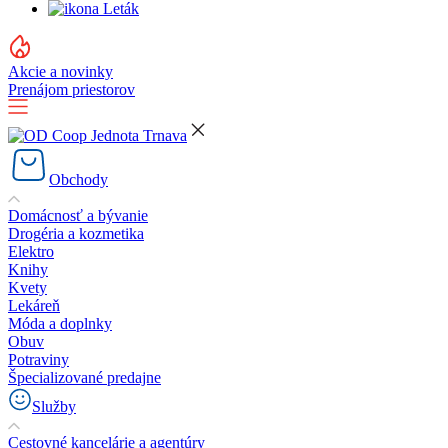
Leták
Akcie a novinky
Prenájom priestorov
Obchody
Domácnosť a bývanie
Drogéria a kozmetika
Elektro
Knihy
Kvety
Lekáreň
Móda a doplnky
Obuv
Potraviny
Špecializované predajne
Služby
Cestovné kancelárie a agentúry