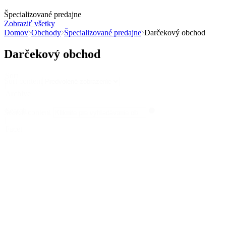
Špecializované predajne
Zobraziť všetky
Domov
Obchody
Špecializované predajne
Darčekový obchod
Darčekový obchod
Sort
Sort content
|
Archive
Search
Search content
|
Facet