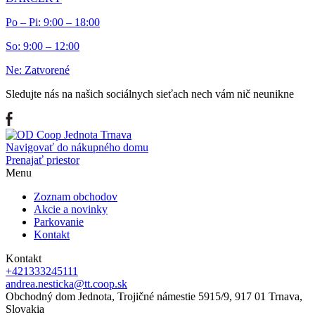
Po – Pi: 9:00 – 18:00
So: 9:00 – 12:00
Ne: Zatvorené
Sledujte nás na našich sociálnych sieťach nech vám nič neunikne
Navigovať do nákupného domu
Prenajať priestor
Menu
Zoznam obchodov
Akcie a novinky
Parkovanie
Kontakt
Kontakt
+421333245111
andrea.nesticka@tt.coop.sk
Obchodný dom Jednota, Trojičné námestie 5915/9, 917 01 Trnava,
Slovakia