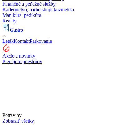
Finančné a peňažné služby
Kaderníctvo, barbershop, kozmetika
Manikúra, pedikúra
Reality
Gastro
Leták
Kontakt
Parkovanie
Akcie a novinky
Prenájom priestorov
Potraviny
Zobraziť všetky